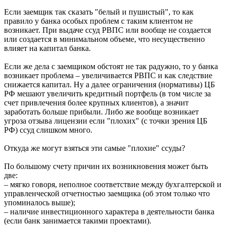
Если заемщик так сказать "белый и пушистый", то как
правило у банка особых проблем с таким клиентом не
возникает. При выдаче ссуд РВПС или вообще не создается
или создается в минимальном объеме, что несущественно
влияет на капитал банка.
Если же дела с заемщиком обстоят не так радужно, то у банка
возникает проблема – увеличивается РВПС и как следствие
снижается капитал. Ну а далее ограничения (нормативы) ЦБ
РФ мешают увеличить кредитный портфель (в том числе за
счет привлечения более крупных клиентов), а значит
заработать больше прибыли. Либо же вообще возникает
угроза отзыва лицензии если "плохих" (с точки зрения ЦБ
РФ) ссуд слишком много.
Откуда же могут взяться эти самые "плохие" ссуды?
По большому счету причин их возникновения может быть
две:
– мягко говоря, неполное соответствие между бухгалтерской и
управленческой отчетностью заемщика (об этом только что
упоминалось выше);
– наличие инвестиционного характера в деятельности банка
(если банк занимается такими проектами).