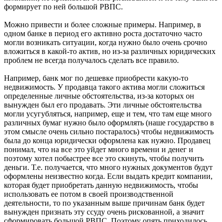
формирует по ней большой РВПС.
Можно привести и более сложные примеры. Например, в
одном банке в период его активно роста достаточно часто
могли возникать ситуации, когда нужно было очень срочно
вложиться в какой-то актив, но из-за различных юридических
проблем не всегда получалось сделать все правило.
Например, банк мог по дешевке приобрести какую-то
недвижимость. У продавца такого актива могли сложиться
определенные личные обстоятельства, из-за которых он
вынужден был его продавать. Эти личные обстоятельства
могли усугубляться, например, еще и тем, что там еще много
различных бумаг нужно было оформлять (наше государство в
этом смысле очень сильно постаралось) чтобы недвижимость
была до конца юридически оформлена как нужно. Продавец
понимал, что на все это уйдет много времени и денег и
поэтому хотел побыстрее все это скинуть, чтобы получить
деньги. Т.е. получается, что много нужных документов будут
оформлены неизвестно когда. Если выдать кредит компании,
которая будет приобретать данную недвижимость, чтобы
использовать ее потом в своей производственной
деятельности, то по указанным выше причинам банк будет
вынужден признать эту ссуду очень рискованной, а значит
сформировать большой РВПС. Поэтому опять приходилось