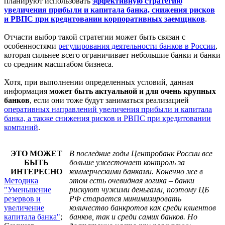
планируют использовать
эффективную стратегию
увеличения прибыли и капитала банка, снижения рисков
и РВПС при кредитовании корпоративных заемщиков
.
Отчасти выбор такой стратегии может быть связан с
особенностями
регулирования деятельности банков в России
,
которая сильнее всего ограничивает небольшие банки и банки
со средним масштабом бизнеса.
Хотя, при выполнении определенных условий, данная
информация
может быть актуальной и для очень крупных
банков
, если они тоже будут заниматься реализацией
оперативных направлений увеличения прибыли и капитала
банка, а также снижения рисков и РВПС при кредитовании
компаний
.
ЭТО МОЖЕТ
В последние годы Центробанк России все
БЫТЬ
больше ужесточает контроль за
ИНТЕРЕСНО
коммерческими банками. Конечно же в
Методика
этом есть очевидная логика – банки
"Уменьшение
рискуют чужими деньгами, поэтому ЦБ
резервов и
РФ старается минимизировать
увеличение
количество банкротов как среди клиентов
капитала банка"
;
банков, так и среди самих банков. Но