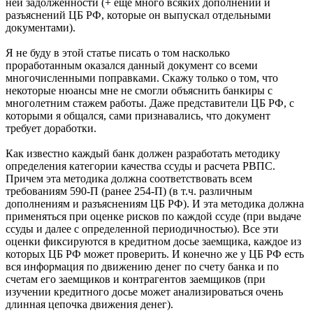
ней задолженности (+ еще много всяких дополнений и
разъяснений ЦБ РФ, которые он выпускал отдельными
документами).
Я не буду в этой статье писать о том насколько
проработанным оказался данный документ со всеми
многочисленными поправками. Скажу только о том, что
некоторые нюансы мне не смогли объяснить банкиры с
многолетним стажем работы. Даже представители ЦБ РФ, с
которыми я общался, сами признавались, что документ
требует доработки.
Как известно каждый банк должен разработать методику
определения категории качества ссуды и расчета РВПС.
Причем эта методика должна соответствовать всем
требованиям 590-П (ранее 254-П) (в т.ч. различным
дополнениям и разъяснениям ЦБ РФ). И эта методика должна
применяться при оценке рисков по каждой ссуде (при выдаче
ссуды и далее с определенной периодичностью). Все эти
оценки фиксируются в кредитном досье заемщика, каждое из
которых ЦБ РФ может проверить. И конечно же у ЦБ РФ есть
вся информация по движению денег по счету банка и по
счетам его заемщиков и контрагентов заемщиков (при
изучении кредитного досье может анализироваться очень
длинная цепочка движения денег).