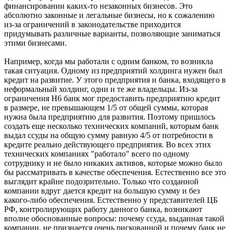
финансировании каких-то незаконных бизнесов. Это
абсолютно законные и легальные бизнесы, но к сожалению
из-за ограничений в законодательстве приходится
придумывать различные варианты, позволяющие заниматься
этими бизнесами.
Например, когда мы работали с одним банком, то возникла
такая ситуация. Одному из предприятий холдинга нужен был
кредит на развитие. У этого предприятия и банка, входящего в
неформальный холдинг, одни и те же владельцы. Из-за
ограничения Н6 банк мог предоставить предприятию кредит
в размере, не превышающем 1/5 от общей суммы, которая
нужна была предприятию для развития. Поэтому пришлось
создать еще несколько технических компаний, которым банк
выдал ссуды на общую сумму равную 4/5 от потребности в
кредите реально действующего предприятия. Во всех этих
технических компаниях "работало" всего по одному
сотруднику и не было никаких активов, которые можно было
бы рассматривать в качестве обеспечения. Естественно все это
выглядит крайне подозрительно. Только что созданной
компании вдруг дается кредит на большую сумму и без
какого-либо обеспечения. Естественно у представителей ЦБ
РФ, контролирующих работу данного банка, возникают
вполне обоснованные вопросы: почему ссуда, выданная такой
компании, не признается очень рискованной и почему банк не