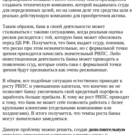
создавать техническую компанию, которой выдавалась ссуда
для определенных целей, но на самом деле эти средства шли в
реально действующую компанию для приобретения актива.
Таким образом, банк в своей деятельности может
сталкиваться с такими ситуациями, когда реальная оценка
рисков расходится с той, которую банк может обосновать
перед ЦБ РФ. Получается, что банк выдает ссуду, понимая,
что риски при этом незначительные, но с формальной точки
зрения приходится начислять значительный РВПС. Либо
инвестиционная деятельность банка может приводить к
появлению ссуд, которые опять-таки с формальной точки
зрения будут признаваться как очень рискованные.
В общем, все подобные ситуации естественно приводят к
росту РВПС и уменьшению капитала, что конечно же не
позволяет банку увеличивать свой кредитный портфель и
заработать больше прибыли. К тому же рост РВПС приводит
к тому, что банк не может себе позволить работать с более
крупными клиентами (отдельными компаниями или
холдингами). В итоге получается, что темпы роста банка
могут значительно замедляться.
Данную проблему можно решить, создав
дополнительную
методику определения категории качества ссуды и