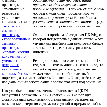
Семинар-
достаточно часто при реализации
практикум
правильных идей могут возникать
"Уменьшение
побочные эффекты. В данной статье речь
резервов и
пойдет о том какие проблемы могут
увеличение
появляться у некоторых банков (в связи с
капитала банка":
ужесточением контроля со стороны ЦБ) и
-
открытый
о том как эти проблемы можно решить.
семинар-
практикум
;
Основная проблема (созданная ЦБ РФ), о
-
корпоративный
которой пойдет речь в данной статье, – это
семинар-
упущенная прибыль для некоторых банков,
практикум
;
а для каких-то реальная угроза отзыва
Управленческий
лицензии.
консалтинг по
уменьшению
Речь идет о том, что если, по мнению ЦБ
резервов и
РФ, у банка очень много "плохих" ссуд, то
увеличению
это либо приводит к тому, что банк не
капитала банка
.
может увеличить свой кредитный
портфель, а значит заработать больше прибыли, либо к тому,
что дальнейшая работа банка вообще ставится под сомнение.
Как уже было выше отмечено, в благих целях ЦБ РФ
выпустил Положение N590-П (ранее 254-П) о порядке
формирования кредитными организациями резервов на
возможные потери по ссудам, по ссудной и приравненной к