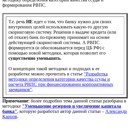
формирования РВПС.
Т.е. речь
НЕ
идет о том, что банку нужно для своих
внутренних целей использовать какую-то другую
скоринговую систему. Решения о выдаче кредита (или
об отказе) банк по-прежнему принимает на основе
действующей скоринговой системы. А РВПС
формируется (и обосновывается перед ЦБ РФ) с
помощью новой методики, которая позволит его
существенно уменьшить
.
О концепции такой методики и подходах к ее
разработке можно прочитать в статье
"Разработка
методики определения категории качества ссуды и
расчета РВПС при финансировании корпоративных
заемщиков"
.
Примечание
: более подробно тема данной статьи разобрана в
методике
"Уменьшение резервов и увеличение капитала
банка"
, которую разработал автор данной статьи –
Александр
Карпов
.