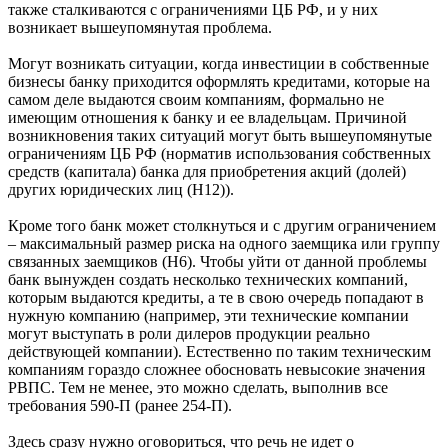
также сталкиваются с ограничениями ЦБ РФ, и у них
возникает вышеупомянутая проблема.
Могут возникать ситуации, когда инвестиции в собственные
бизнесы банку приходится оформлять кредитами, которые на
самом деле выдаются своим компаниям, формально не
имеющим отношения к банку и ее владельцам. Причиной
возникновения таких ситуаций могут быть вышеупомянутые
ограничениям ЦБ РФ (норматив использования собственных
средств (капитала) банка для приобретения акций (долей)
других юридических лиц (Н12)).
Кроме того банк может столкнуться и с другим ограничением
– максимальный размер риска на одного заемщика или группу
связанных заемщиков (Н6). Чтобы уйти от данной проблемы
банк вынужден создать несколько технических компаний,
которым выдаются кредиты, а те в свою очередь попадают в
нужную компанию (например, эти технические компании
могут выступать в роли дилеров продукции реально
действующей компании). Естественно по таким техническим
компаниям гораздо сложнее обосновать невысокие значения
РВПС. Тем не менее, это можно сделать, выполнив все
требования 590-П (ранее 254-П).
Здесь сразу нужно оговориться, что речь не идет о