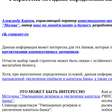
Александр Карпов
, управляющий партнер
инвестиционно-ко
"Москва"
, автор
книг по менеджменту и бизнесу
, разработ
rik-company.ru
Данная информация может интересна для тех банков, которые
кредитовании корпоративных заемщиков
.
Отчасти выбор такой стратегии может быть связан с особенно
масштабом бизнеса.
Хотя, при выполнении определенных условий, данная информ
направлений увеличения прибыли и капитала банка, а также 
ЭТО МОЖЕТ БЫТЬ ИНТЕРЕСНО
Как и
Методика "Уменьшение резервов и увеличение капитала
РВПС,
банка"
;
поста
Семинар-практикум "Уменьшение резервов и
риско
увеличение капитала банка":
подхо