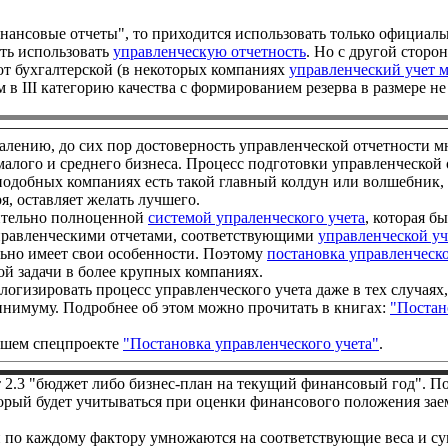
финансовые отчеты", то приходится использовать только официаль
ть использовать
управленческую отчетность
. Но с другой сторон
от бухгалтерской (в некоторых компаниях
управленческий учет м
 в III категорию качества с формированием резерва в размере не
алению, до сих пор достоверность управленческой отчетности 
малого и среднего бизнеса. Процесс подготовки управленческой
 подобных компаниях есть такой главный колдун или волшебник
я, оставляет желать лучшего.
вительно полноценной
системой упраленческого учета
, которая б
правленческими отчетами, соответствующими
управленческой у
ьно имеет свои особенности. Поэтому
постановка управленческо
ой задачи в более крупных компаниях.
огизировать процесс управленческого учета даже в тех случаях, 
инимуму. Подробнее об этом можно прочитать в книгах:
"Постан
нашем спецпроекте
"Постановка управленческого учета"
.
т 2.3 "бюджет либо бизнес-план на текущий финансовый год". П
оторый будет учитываться при оценки финансового положения за
ки по каждому фактору умножаются на соответствующие веса и с