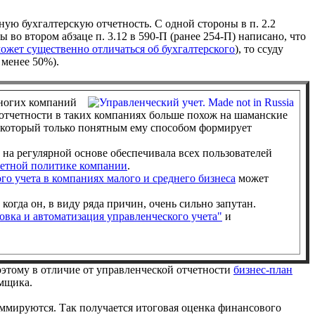
ную бухгалтерскую отчетность. С одной стороны в п. 2.2
ы во втором абзаце п. 3.12 в 590-П (ранее 254-П) написано, что
ожет существенно отличаться об бухгалтерского
), то ссуду
 менее 50%).
многих компаний
 отчетности в таких компаниях больше похож на шаманские
, который только понятным ему способом формирует
ы на регулярной основе обеспечивала всех пользователей
четной политике компании
.
го учета в компаниях малого и среднего бизнеса
может
когда он, в виду ряда причин, очень сильно запутан.
овка и автоматизация управленческого учета"
и
оэтому в отличие от управленческой отчетности
бизнес-план
емщика.
уммируются. Так получается итоговая оценка финансового