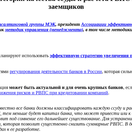
заемщиков
нсалтинговой группы МЭК
, президент
Ассоциации эффективно
чик
методик управления (менеджмента)
, в том числе методик
 планируют использовать
эффективную стратегию увеличения п
стями
регулирования деятельности банков в России
, которая сил
ация
может быть актуальной и для очень крупных банков
, ес
снижения рисков и РВПС при кредитовании компаний
.
звестно все банки должны классифицировать каждую ссуду и р
 тем меньше будет капитал банка, что может привести или к
вит под сомнение его дальнейшее существование. Для устране
в, которая позволит существенно снизить суммарные РВПС. В д
дах к ее разработке.