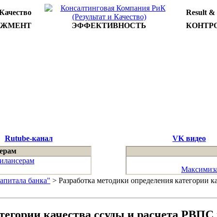
 Качество
Result &
ДЖМЕНТ
ЭФФЕКТИВНОСТЬ
КОНТР
Rutube-канал
VK видео
ерам
илансерам
Максимиза
апитала банка"
> Разработка методики определения категории к
атегории качества ссуды и расчета РВП