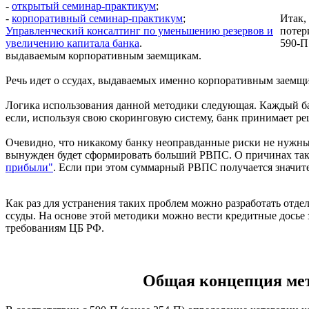
-
открытый семинар-практикум
;
-
корпоративный семинар-практикум
;
Итак,
Управленческий консалтинг по уменьшению резервов и
потер
увеличению капитала банка
.
590-П
выдаваемым корпоративным заемщикам.
Речь идет о ссудах, выдаваемых именно корпоративным заемщика
Логика использования данной методики следующая. Каждый банк
если, используя свою скоринговую систему, банк принимает ре
Очевидно, что никакому банку неоправданные риски не нужны. 
вынужден будет сформировать больший РВПС. О причинах тако
прибыли"
. Если при этом суммарный РВПС получается значите
Как раз для устранения таких проблем можно разработать отде
ссуды. На основе этой методики можно вести кредитные досье 
требованиям ЦБ РФ.
Общая концепция мет