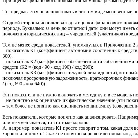
При оценке финансового положения заемщика рекомендуется и
Т.е. предлагается не использовать в чистом виде мгновенные по
С одной стороны использовать для оценки финансового положен
периоде. Буквально за день до отчетной даты они могут иметь
положения юридических лиц – учредителей (участников) кред
Тем не менее среди показателей, упомянутых в Приложении 2 к 
– показатель К1 (коэффициент автономии собственных средств)
300);
– показатель К2 (коэффициент обеспеченности собственными о
средств (К2 = (код 490 - код 190) / код 290);
– показатель К3 (коэффициент текущей ликвидности), который 
исключая просроченную задолженность, краткосрочных финансов
/ (код 690 - код 640)).
Эти показатели не нужно включать в методику и в ее модель 
– не понятно как оценивать их фактическое значение (эти пока
– тем более не понятно как оценивать их динамику (совершенно 
Есть показатели, которые понятно как анализировать. Наприме
или не уменьшается, то это тоже хорошо.
А, например, показатель К1 просто говорит о том, какая доля в
хорошо или плохо. Также не понятно хорошо или плохо когда 