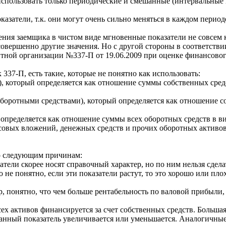
спользовать только периодические и смешанные (интервальные 
казатели, т.к. они могут очень сильно меняться в каждом период
ия заемщика в чистом виде мгновенные показатели не совсем ко
 совершенно другие значения. Но с другой стороны в соответст
итной организации №337-П от 19.06.2009 при оценке финансово
337-П, есть такие, которые не понятно как использовать:
, который определяется как отношение суммы собственных средс
боротными средствами), который определяется как отношение со
определяется как отношение суммы всех оборотных средств в ви
ых вложений, денежных средств и прочих оборотных активов к т
по следующим причинам:
затели скорее носят справочный характер, но по ним нельзя сдел
не понятно, если эти показатели растут, то это хорошо или плох
р, понятно, что чем больше рентабельность по валовой прибыли, 
сех активов финансируется за счет собственных средств. Большая 
данный показатель увеличивается или уменьшается. Аналогичные