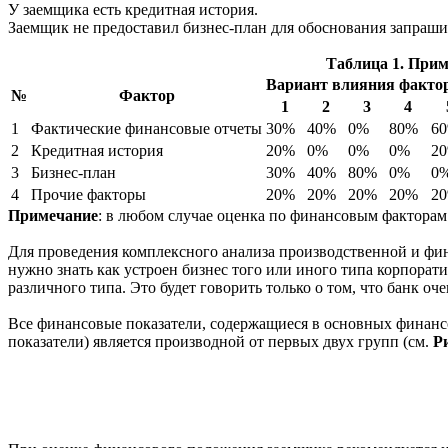
У заемщика есть кредитная история.
Заемщик не предоставил бизнес-план для обоснования запраши
Таблица 1. Прим
Вариант влияния факто
№
Фактор
1
2
3
4
1
Фактические финансовые отчеты
30%
40%
0%
80%
6
2
Кредитная история
20%
0%
0%
0%
2
3
Бизнес-план
30%
40%
80%
0%
0
4
Прочие факторы
20%
20%
20%
20%
2
Примечание
: в любом случае оценка по финансовым факторам
Для проведения комплексного анализа производственной и фин
нужно знать как устроен бизнес того или иного типа корпора
различного типа. Это будет говорить только о том, что банк оч
Все финансовые показатели, содержащиеся в основных финансо
показатели) является производной от первых двух групп (см.
Ри