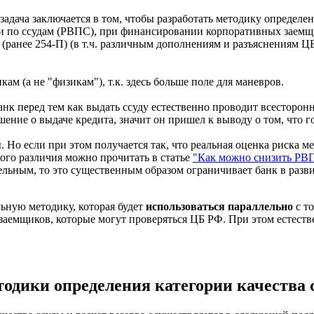
 задача заключается в том, чтобы разработать методику определе
и по ссудам (РВПС), при финансировании корпоративных заемщ
 (ранее 254-П) (в т.ч. различным дополнениям и разъяснениям 
м (а не "физикам"), т.к. здесь больше поле для маневров.
 перед тем как выдать ссуду естественно проводит всесторонни
шение о выдаче кредита, значит он пришел к выводу о том, что 
Но если при этом получается так, что реальная оценка риска м
го различия можно прочитать в статье
"Как можно снизить РВП
льным, то это существенным образом ограничивает банк в разв
льную методику, которая будет
использоваться параллельно
с т
заемщиков, которые могут проверяться ЦБ РФ. При этом естеств
одики определения категории качества 