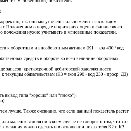
вместе с мгновенными) показатели.
е.
рректно, т.к. они могут очень сильно меняться в каждом
вии с Положением о порядке и критериях оценки финансового
го положения нужно учитывать и мгновенные показатели.
тв к оборотным и внеоборотным активам (К1 = код 490 / код
бственных средств в обороте ко всей величине оборотных
де запасов, краткосрочной дебиторской задолженности,
екущим обязательствам (К3 = (код 290 - код 230 - проср. ДЗ)
ать вывод типа "хорошо" или "плохо");
о).
тем лучше. Также очевидно, что если данный показатель растет
или маленькая доля ни в коем случае не говорит о том, что это
 замечания можно сделать и в отношении показателя К2 и К3.