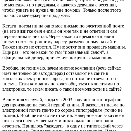
не менеджер по продажам, а кажется девушка с ресепшн,
чтобы узнать не нужна ли мне помощь. Только после этого
появился менеджер по продажам.
Кстати, потом ни на одно мое письмо по электронной почте
(на его визитке был e-mail) он мне так и не ответил и сам
перезванивать не стал. Через какое-то время я отправил
письмо по электронному адресу, размещенному на сайте.
Также никто не ответил. Ну не хотят они продавать машины.
Еще раз – это не какой-то там "подвальный салон", а
официальный дилер, причем очень крупная компания.
Вообще, не понимаю, зачем многие компании (речь сейчас
идет не только об автодилерах) оставляют на сайте в
контактах электронные адреса, но потом не отвечают на
письма. Если компания не хочет общаться с клиентами по
электронке, то зачем писать о такой возможности на сайте?
Вспомнился случай, когда я в 2003 году искал типографию
для производства своей первой книги. Я разослал письма по
электронной почте где-то по сорока типографиям (точно не
помню). Вообще никто не ответил. Наверное мой заказ всем
показался очень маленьким и никто даже не соизволил
ответить. Пришлось "заходить" в одну из типографий через