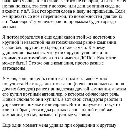
начинается общение в стиле "я этого не говорил, или Вы меня
не так поняли, это стоит дороже, или данная опция сюда не
входит и т.д.". Как говорится слова к делу не пришьешь. Если
же приехать со всей перепиской, то возможностей для таких
вот "маневров" у менеджеров по продажам будет гораздо
меньше.
Я потом обратился в еще один салон этой же достаточно
крупной и известной на автомобильном рынке компании.
Салон был другой, но бренд тот же самый. К моему
удивлению оказалось, что у них другие условия: и по
стоимости автомобиля и по стоимости ДОПов. Как такое
может быть? Это же одна компания, просто разные
автосалоны.
У меня, конечно, есть гипотеза о том как такое могло
получится. Не так давно этот салон (и еще несколько салонов
других брендов) ранее принадлежал другой компании, а затем
его купил крупный автодилер, о котором сейчас идет речь.
Новые слоны то они купили, а вот свои стандарты работы и
управления похоже не внедрили. Вот и получается так, что
клиент обращается в два разных салона одной и той же
компании, но ему называют разные условия.
Еще один момент меня удивил при обращении к другому