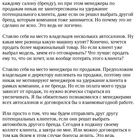
каждому салону (бренду), но при этом менеджеры по
продажам никак не заинтересованы на удержание
потенциального клиента, даже если он решил выбрать другой
бренд, которым компания тоже занимается. Но почему это не
сделано не ясно. Это ведь не логично.
Ставлю себя на место владельцев нескольких автосалонов. Ну
какая мне разница какую машину купят? Конечно, хочется
продать более маржинальный товар. Но если клиент уже
выбрал модель, зачем его отговаривать? Что лучше: продать
ему то, что он хочет, или вообще потерять этого клиента?
Ставлю себя на место менеджера по продажам. Предположим
владельцам и директору наплевать на продажи, поэтому они
никак не мотивируют менеджеров на удержание клиента в
рамках компании, а не бренда. Но если оплата моего труда
зависит от продаж, то нужно всячески стараться их
увеличивать. Я бы обязательно познакомился с менеджерами
всех автосалонов и договорился бы о взаимовыгодной работе.
Или просто о том, что мы будем отправлять друг другу
потенциальных клиентов, если они решат выбрать
автомобиль другого бренда. Сегодня я подкину своему
коллеге клиента, а завтра он мне. Или можно договориться о
том как будем в этом случае бонусы делить. Это ведь