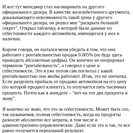
И вот тут менеджер стал наговаривать на другого
официального дилера. В качестве железобетонного аргумента,
доказывающего невозможность такой цены у другого
официального дилера, он решил мне "раскрыть большой
секрет". Открыл табличку, в которой были данные по
себестоимости каждого автомобиля, имеющегося у них в
наличии.
Короче говоря, он пытался меня убедить в том, что они
работают с рентабельностью продаж 0.005% (не буду здесь
приводить абсолютные цифры). Он конечно не оперировал
термином "рентабельность", а говорил о цене и
себестоимости. Это я уже потом сам посчитал с какой
рентабельностью они якобы работают. Итак, это не опечатка.
Если разделить прибыль от продажи автомобиля на его цену
(по которой продают клиенту), то получается пять тысячных
о
процента. Почти как в анекдоте – "вот на эти два пр
цента и
живу".
Я конечно не знаю, что это за себестоимость. Может быть это,
так называемая, полная себестоимость, когда на продукты
разносят абсолютно все затраты, в том числе и
административно-управленческие. Даже если это и так, то все
равно получается нереальный результат.