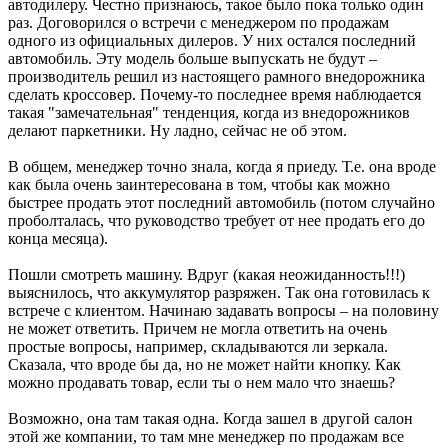
автодилеру. Честно признаюсь, такое было пока только один
раз. Договорился о встречи с менеджером по продажам
одного из официальных дилеров. У них остался последний
автомобиль. Эту модель больше выпускать не будут –
производитель решил из настоящего рамного внедорожника
сделать кроссовер. Почему-то последнее время наблюдается
такая "замечательная" тенденция, когда из внедорожников
делают паркетники. Ну ладно, сейчас не об этом.
В общем, менеджер точно знала, когда я приеду. Т.е. она вроде
как была очень заинтересована в том, чтобы как можно
быстрее продать этот последний автомобиль (потом случайно
проболталась, что руководство требует от нее продать его до
конца месяца).
Пошли смотреть машину. Вдруг (какая неожиданность!!!)
выяснилось, что аккумулятор разряжен. Так она готовилась к
встрече с клиентом. Начинаю задавать вопросы – на половину
не может ответить. Причем не могла ответить на очень
простые вопросы, например, складываются ли зеркала.
Сказала, что вроде бы да, но не может найти кнопку. Как
можно продавать товар, если ты о нем мало что знаешь?
Возможно, она там такая одна. Когда зашел в другой салон
этой же компании, то там мне менеджер по продажам все