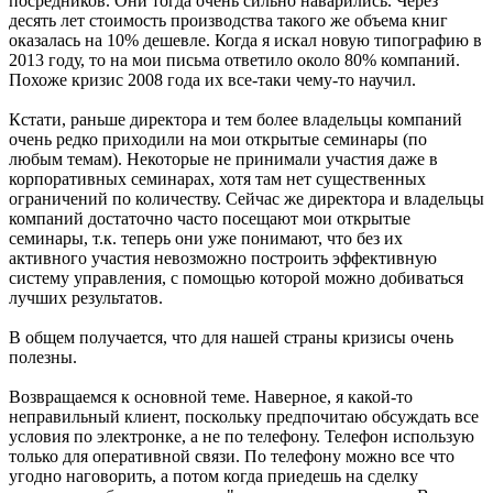
посредников. Они тогда очень сильно наварились. Через
десять лет стоимость производства такого же объема книг
оказалась на 10% дешевле. Когда я искал новую типографию в
2013 году, то на мои письма ответило около 80% компаний.
Похоже кризис 2008 года их все-таки чему-то научил.
Кстати, раньше директора и тем более владельцы компаний
очень редко приходили на мои открытые семинары (по
любым темам). Некоторые не принимали участия даже в
корпоративных семинарах, хотя там нет существенных
ограничений по количеству. Сейчас же директора и владельцы
компаний достаточно часто посещают мои открытые
семинары, т.к. теперь они уже понимают, что без их
активного участия невозможно построить эффективную
систему управления, с помощью которой можно добиваться
лучших результатов.
В общем получается, что для нашей страны кризисы очень
полезны.
Возвращаемся к основной теме. Наверное, я какой-то
неправильный клиент, поскольку предпочитаю обсуждать все
условия по электронке, а не по телефону. Телефон использую
только для оперативной связи. По телефону можно все что
угодно наговорить, а потом когда приедешь на сделку