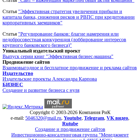
Статья
"Сайт – важнейший маркетинговый актив компании"
Статья
"Эффективная стратегия увеличения прибыли и
капитала банка, снижения рисков и РВПС при кредитовании
корпоративных заемщиков"
Статья
"Регулирование банков: благие намерения или
недобросовестная конкуренция (лоббирование интересов
крупного банковского бизнеса)"
Уникальный издательский проект
Выпуск серии книг "Эффективная бизнес-машина"
Продвижение сайтов
Взаимовыгодное и бесплатное продвижение и реклама сайтов
Издательство
Издательские проекты Александра Карпова
БИЗНЕС
Создание и развитие бизнеса с нуля
Copyright © 2003-2026 Компания РиК
e-mail:
5046320@mail.ru
,
Youtube
,
Telegram
,
VK видео
,
Rutube
Создание и продвижение сайтов
Инвестиционно-консалтинговая группа "Менеджмент