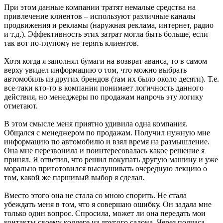
При этом данные компании тратят немалые средства на
привлечение клиентов – используют различные каналы
продвижения и рекламы (наружная реклама, интернет, радио
и т.д.). Эффективность этих затрат могла быть больше, если
так вот по-глупому не терять клиентов.
Хотя когда я заполнял бумаги на возврат аванса, то в самом
верху увидел информацию о том, что можно выбрать
автомобиль из других брендов (там их было около десяти). Т.е.
все-таки кто-то в компании понимает логичность данного
действия, но менеджеры по продажам напрочь эту логику
отметают.
В этом смысле меня приятно удивила одна компания.
Общался с менеджером по продажам. Получил нужную мне
информацию по автомобилю и взял время на размышление.
Она мне перезвонила и поинтересовалась какое решение я
принял. Я ответил, что решил покупать другую машину и уже
морально приготовился выслушивать очередную лекцию о
том, какой же паршивый выбор я сделал.
Вместо этого она не стала со мною спорить. Не стала
убеждать меня в том, что я совершаю ошибку. Он задала мне
только один вопрос. Спросила, может ли она передать мои
контакты своему коллеге из другого салона. Через полчаса