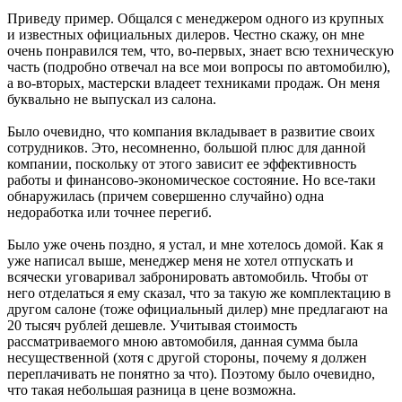
Приведу пример. Общался с менеджером одного из крупных
и известных официальных дилеров. Честно скажу, он мне
очень понравился тем, что, во-первых, знает всю техническую
часть (подробно отвечал на все мои вопросы по автомобилю),
а во-вторых, мастерски владеет техниками продаж. Он меня
буквально не выпускал из салона.
Было очевидно, что компания вкладывает в развитие своих
сотрудников. Это, несомненно, большой плюс для данной
компании, поскольку от этого зависит ее эффективность
работы и финансово-экономическое состояние. Но все-таки
обнаружилась (причем совершенно случайно) одна
недоработка или точнее перегиб.
Было уже очень поздно, я устал, и мне хотелось домой. Как я
уже написал выше, менеджер меня не хотел отпускать и
всячески уговаривал забронировать автомобиль. Чтобы от
него отделаться я ему сказал, что за такую же комплектацию в
другом салоне (тоже официальный дилер) мне предлагают на
20 тысяч рублей дешевле. Учитывая стоимость
рассматриваемого мною автомобиля, данная сумма была
несущественной (хотя с другой стороны, почему я должен
переплачивать не понятно за что). Поэтому было очевидно,
что такая небольшая разница в цене возможна.