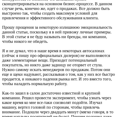
сконцентрироваться на основном бизнес-процессе. В данном
случае речь, конечно же, идет о продажах. Все должно быть
выстроено так, чтобы создать максимум условий для
привлечения и эффективного обслуживания клиента.
Прошу прощения за некоторую излишнюю эмоциональность
данной статьи, поскольку я в ней привожу личные примеры.
В этой статье я не буду называть ни бренды, ни компании,
чтобы никого не обидеть.
Я и не думал, что в наше время в некоторых автосалонах
(сейчас я пишу про официальных дилеров) не выполняются
даже элементарные вещи. Приходит потенциальный
покупатель, но никто даже задницу не оторвет от стула.
Нужно самому искать менеджеров по продажам. Потом они
еще и щеки надувают, рассказывая о том, как у них все быстро
продается, и никакого падения рынка нет. И это вместо того,
чтобы наладить нормальную работу.
Как-то зашел в салон достаточно известной и крупной
компании. Решил провести эксперимент, чтобы узнать через
какое время ко мне все-таки соизволят подойти. Изучал
машину, вертел головой по сторонам, чтобы привлечь
внимание. Подошли через двадцать минут (мягко говоря, в то
время наплыва посетителей не было). Причем подошел даже