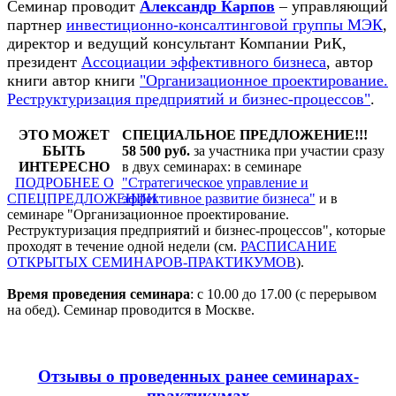
Семинар проводит
Александр Карпов
– управляющий
партнер
инвестиционно-консалтинговой группы МЭК
,
директор и ведущий консультант Компании РиК,
президент
Ассоциации эффективного бизнеса
, автор
книги автор книги
"Организационное проектирование.
Реструктуризация предприятий и бизнес-процессов"
.
ЭТО МОЖЕТ
СПЕЦИАЛЬНОЕ ПРЕДЛОЖЕНИЕ!!!
БЫТЬ
58 500 руб.
за участника при участии сразу
ИНТЕРЕСНО
в двух семинарах: в семинаре
ПОДРОБНЕЕ О
"Стратегическое управление и
СПЕЦПРЕДЛОЖЕНИИ
эффективное развитие бизнеса"
и в
семинаре "Организационное проектирование.
Реструктуризация предприятий и бизнес-процессов", которые
проходят в течение одной недели (см.
РАСПИСАНИЕ
ОТКРЫТЫХ СЕМИНАРОВ-ПРАКТИКУМОВ
).
Время проведения семинара
: с 10.00 до 17.00 (с перерывом
на обед). Семинар проводится в Москве.
Отзывы о проведенных ранее семинарах-
практикумах