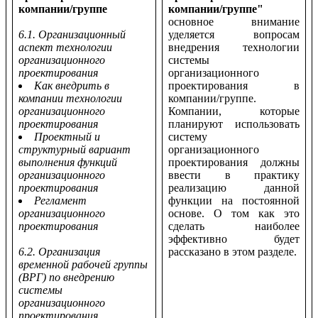
компании/группе
компании/группе"
основное внимание
6.1. Организационный
уделяется вопросам
аспект технологии
внедрения технологии
организационного
системы
проектирования
организационного
Как внедрить в
проектирования в
компании технологии
компании/группе.
организационного
Компании, которые
проектирования
планируют использовать
Проектный и
систему
структурный вариант
организационного
выполнения функций
проектирования должны
организационного
ввести в практику
проектирования
реализацию данной
Регламент
функции на постоянной
организационного
основе. О том как это
проектирования
сделать наиболее
эффективно будет
6.2. Организация
рассказано в этом разделе.
временной рабочей группы
(ВРГ) по внедрению
системы
организационного
проектирования