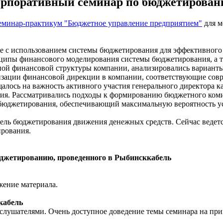
рпоративный семинар по бюджетирова
еминар-практикум "Бюджетное управление предприятием"
для м
ые с использованием системы бюджетирования для эффективного
нципы финансового моделирования системы бюджетирования, а 
ой финансовой структуры компании, анализировались варианты
зации финансовой дирекции в компании, соответствующие сов
лось на важность активного участия генерального директора ка
ия. Рассматривались подходы к формированию бюджетного коми
бюджетирования, обеспечивающий максимальную вероятность ус
дель бюджетирования движения денежных средств. Сейчас ведет
ирования.
джетированию, проведенного в Рыбинсккабель
жение материала.
кабель
слушателями. Очень доступное доведение темы семинара на при