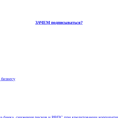
ЗАЧЕМ подписываться?
 бизнесу
ла банка, снижения рисков и РВПС при кредитовании корпорат