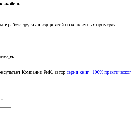
нсккабель
ыте работе других предприятий на конкретных примерах.
минара.
онсультант Компании РиК, автор
серии книг "100% практическо
 *