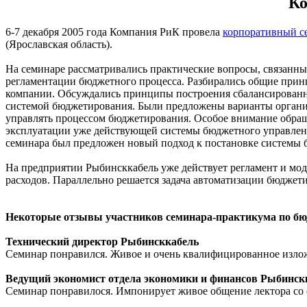
Ко
6-7 декабря 2005 года Компания РиК провела
корпоративный с
(Ярославская область).
На семинаре рассматривались практические вопросы, связанн
регламентации бюджетного процесса. Разбирались общие при
компании. Обсуждались принципы построения сбалансированн
системой бюджетирования. Были предложены варианты органи
управлять процессом бюджетирования. Особое внимание обраща
эксплуатации уже действующей системы бюджетного управлен
семинара был предложен новый подход к постановке системы 
На предприятии Рыбинсккабель уже действует регламент и мо
расходов. Параллельно решается задача автоматизации бюджет
Некоторые отзывы участников семинара-практикума по бю
Технический директор Рыбинсккабель
Семинар понравился. Живое и очень квалифицированное изло
Ведущий экономист отдела экономики и финансов Рыбинск
Семинар понравилося. Импонирует живое общение лектора со 