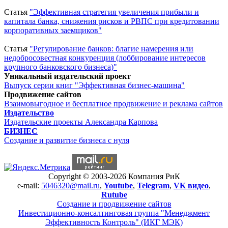
Статья
"Эффективная стратегия увеличения прибыли и
капитала банка, снижения рисков и РВПС при кредитовании
корпоративных заемщиков"
Статья
"Регулирование банков: благие намерения или
недобросовестная конкуренция (лоббирование интересов
крупного банковского бизнеса)"
Уникальный издательский проект
Выпуск серии книг "Эффективная бизнес-машина"
Продвижение сайтов
Взаимовыгодное и бесплатное продвижение и реклама сайтов
Издательство
Издательские проекты Александра Карпова
БИЗНЕС
Создание и развитие бизнеса с нуля
Copyright © 2003-2026 Компания РиК
e-mail:
5046320@mail.ru
,
Youtube
,
Telegram
,
VK видео
,
Rutube
Создание и продвижение сайтов
Инвестиционно-консалтинговая группа "Менеджмент
Эффективность Контроль" (ИКГ МЭК)