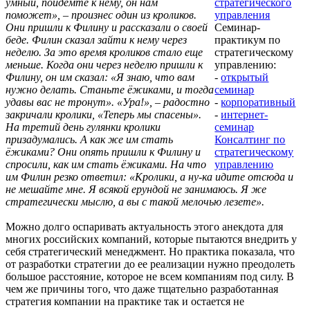
умный, пойдемте к нему, он нам
стратегического
поможет», – произнес один из кроликов.
управления
Они пришли к Филину и рассказали о своей
Семинар-
беде. Филин сказал зайти к нему через
практикум по
неделю. За это время кроликов стало еще
стратегическому
меньше. Когда они через неделю пришли к
управлению:
Филину, он им сказал: «Я знаю, что вам
-
открытый
нужно делать. Станьте ёжиками, и тогда
семинар
удавы вас не тронут». «Ура!», – радостно
-
корпоративный
закричали кролики, «Теперь мы спасены».
-
интернет-
На третий день гулянки кролики
семинар
призадумались. А как же им стать
Консалтинг по
ёжиками? Они опять пришли к Филину и
стратегическому
спросили, как им стать ёжиками. На что
управлению
им Филин резко ответил: «Кролики, а ну-ка идите отсюда и
не мешайте мне. Я всякой ерундой не занимаюсь. Я же
стратегически мыслю, а вы с такой мелочью лезете».
Можно долго оспаривать актуальность этого анекдота для
многих российских компаний, которые пытаются внедрить у
себя стратегический менеджмент. Но практика показала, что
от разработки стратегии до ее реализации нужно преодолеть
большое расстояние, которое не всем компаниям под силу. В
чем же причины того, что даже тщательно разработанная
стратегия компании на практике так и остается не