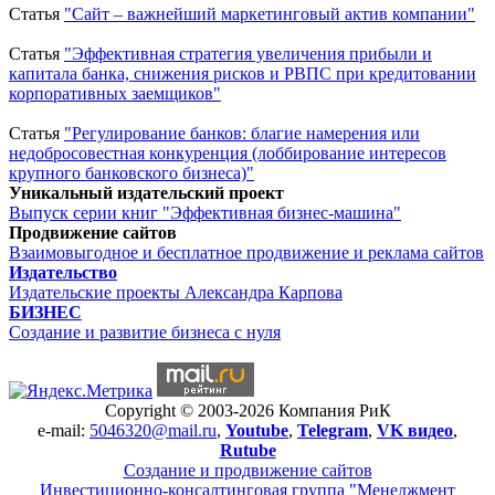
Статья
"Сайт – важнейший маркетинговый актив компании"
Статья
"Эффективная стратегия увеличения прибыли и
капитала банка, снижения рисков и РВПС при кредитовании
корпоративных заемщиков"
Статья
"Регулирование банков: благие намерения или
недобросовестная конкуренция (лоббирование интересов
крупного банковского бизнеса)"
Уникальный издательский проект
Выпуск серии книг "Эффективная бизнес-машина"
Продвижение сайтов
Взаимовыгодное и бесплатное продвижение и реклама сайтов
Издательство
Издательские проекты Александра Карпова
БИЗНЕС
Создание и развитие бизнеса с нуля
Copyright © 2003-2026 Компания РиК
e-mail:
5046320@mail.ru
,
Youtube
,
Telegram
,
VK видео
,
Rutube
Создание и продвижение сайтов
Инвестиционно-консалтинговая группа "Менеджмент