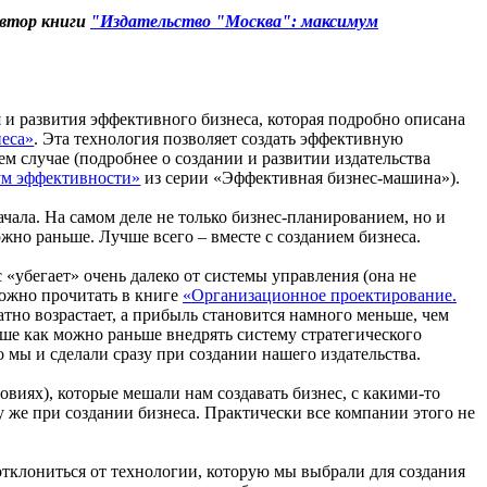
автор книги
"Издательство "Москва": максимум
я и развития эффективного бизнеса, которая подробно описана
неса»
. Эта технология позволяет создать эффективную
м случае (подробнее о создании и развитии издательства
ум эффективности»
из серии «Эффективная бизнес-машина»).
чала. На самом деле не только бизнес-планированием, но и
жно раньше. Лучше всего – вместе с созданием бизнеса.
с «убегает» очень далеко от системы управления (она не
можно прочитать в книге
«Организационное проектирование.
атно возрастает, а прибыль становится намного меньше, чем
чше как можно раньше внедрять систему стратегического
 мы и сделали сразу при создании нашего издательства.
виях), которые мешали нам создавать бизнес, с какими-то
зу же при создании бизнеса. Практически все компании этого не
 отклониться от технологии, которую мы выбрали для создания