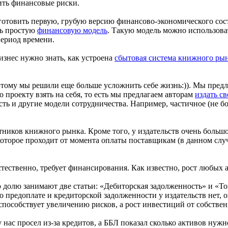
ить финансовые риски.
одготовить первую, грубую версию финансово-экономического со
ть простую
финансовую модель
. Такую модель можно использоват
период времени.
изнес нужно знать, как устроена
сбытовая система книжного рын
оэтому мы решили еще больше усложнить себе жизнь:)). Мы пред
о проекту взять на себя, то есть мы предлагаем авторам
издать с
сть и другие модели сотрудничества. Например, частичное (не б
астников книжного рынка. Кроме того, у издательств очень бол
 которое проходит от момента оплаты поставщикам (в данном слу
естественно, требует финансирования. Как известно, рост любых
 долю занимают две статьи: «Дебиторская задолженность» и «То
 предоплате и кредиторской задолженности у издательств нет,
способствует увеличению рисков, а рост инвестиций от собстве
 нас просел из-за кредитов, а ББЛ показал сколько активов нужн