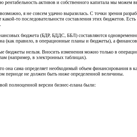
ую рентабельность активов и собственного капитала мы можем в
возможно, я не совсем удачно выразилась. С точки зрения разра
т какой-то последовательности составления этих бюджетов. Есть
.
инансовых бюджета (БДР, БДДС, ББЛ) составляются одновременно
на (как правило, в операционные планы и бюджеты), а финансо
вые бюджеты нельзя. Вносить изменения можно только в операц
лам (например, в электронных таблицах).
о она сама определяет необходимый объем финансирования в ка
ждом периоде не должен быть ниже определенной величины.
вой полноценной версии бизнес-плана были: