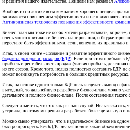
и развития нашего издательства. Пендели нам раздавал
Алекса
Вообще-то по логике всем компаниям хорошего пенделя должны 
занимаются повышением эффективности и не применяют антик
Антикризисная технология повышения эффективности компан
Бизнес-план мы тоже не особо хотели разрабатывать, впрочем, к
очень много критиков и бизнес-планирования, и бюджетировани
перестают быть эффективными, если, конечно, их правильно и 
Итак, в своей книге «Создание и развитие эффективного бизне
бюджета доходов и расходов (БДР)
. Если при этом прибыль в БД
прибыль и рентабельность продаж (чистая прибыль, деленная н
из его срезов. Кроме того, нельзя полностью составить БДР, не
может возникнуть потребность в больших кредитных ресурсах
Итак, на основе одного только БДР нельзя сделать вывод о фин
выгодный, то дальнейшую разработку бизнес-плана можно уже 
детального и полного бизнес-плана. После составления таког
Следует отметить, что это как раз наш случай. Нельзя сказать,
устроила, поэтому мы решили разработать более детальную и 
Можно смело утверждать, что в издательском бизнесе на одном
быстро прогореть. Без БДДС нельзя понять какой объем внешне