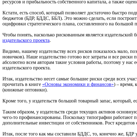
ресурсов и прибыльность собственного капитала, а также оцен
Кстати, есть способ, который позволяет достаточно быстро п
бюджетов (БДР, БДДС, ББЛ). Это можно сделать, если построи
оцифровки стратегического плана, составленного на большой 
Чтобы понять, насколько рискованным является издательский б
издательского проекта
.
Видимо, нашему издательству всех рисков показалось мало, п
новичков). Наше издательство готово все затраты и все риски п
абсолютно всем авторам такие условия работы, поэтому у нас е
издательского проекта.
Итак, издательство несет самые большие риски среди всех уч
прочитать в книге
«Основы экономики и финансов»
) – время,
(книжные оптовики).
Кроме того, у издательств большой товарный запас, который, 
Таким образом, у издательств среди текущих активов основную
чего-то профинансированы. Поскольку типографии работают по
дополнительные инвестиции от собственников. Рост кредитов 
Итак, после того как мы составили БДДС, то, конечно же, БДР у