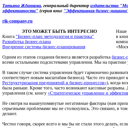
Татьяна Жданкова
, генеральный директор
издательства "Мо
эффективности"
(серия книг
"Эффективная бизнес-машина
rik-company.ru
ЭТО МОЖЕТ БЫТЬ ИНТЕРЕСНО
Наше 
Книга
"Бизнес-план: методология и практика"
в кни
Разработка бизнес-плана
компа
Внедрение системы бизнес-планирования
«Моск
Одним из этапов создания бизнеса является разработка
бизнес-
всеми остальными подсистемами управления. Мы на практике уб
В таком случае система управления будет гармонично развивать
соответствует новым масштабам бизнеса). Часто это приводит 
Реструктуризация предприятий и бизнес-процессов»
), когда в
была раньше. Кроме того, часто возникают кассовые разрывы. 
управления (см. книгу
«Стратегическое управление и эффектив
Не смотря на вышеупомянутые негативные факторы (нам приход
серьезными проблемами мы не столкнулись. Это связано, в том 
делают.
Честно говоря, скорее всего и мы бы не стали этого делать, е