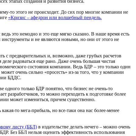
сех этапах создания и развития бизнеса.
ему-то этого не происходит. До сих пор многие компании не
ниге
«Кризис – афедрон или волшебный пендель.
 ведь это немодно и это еще мягко сказано. В наше время есть
и инструменты и не являются новыми, но они от этого не
ать с предварительных и, возможно, даже грубых расчетов
ом деле радоваться еще рано. Даже очень большая чистая
номического состояния компании. Ведь БДР – это только один
 может очень сильно «просесть» из-за того, что у компании
ении БДДС.
е одного только БДР понятно, что бизнес не очень-то
ет разработчиков, то можно переходить к подготовке более
пании может измениться, причем существенно.
 какая-то мега-прибыль, но все-таки она нас более-менее
овому листу (ББЛ)
в издательстве делать нечего – можно очень
 БДР. Без ББЛ нельзя оценить эффективность использования