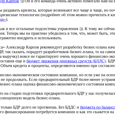
ндр Карпов
:)) Он и его команда очень активно помогали нам на в
раздавать кризисы, которые возникают все чаще и чаще, но поч
ризисные технологии (подробнее об этом можно прочитать в к
ии»
).
ак и все остальные подсистемы управления :)). К тому же сейчас
я. Теперь мы на практике убедились в том, что, может быть, эт
грамотно внедрить и использовать.
са» Александр Карпов рекомендует разработку бизнес-плана нач
Р, так сказать, порадует разработчиков бизнес-плана, то на сам
а выручку) вовсе не гарантируют очень хорошего финансово-эко
 составив еще и
бюджет движения денежных средств (БДДС)
. БДР
. Объем кредита и проценты, определяются именно при составл
ансово-экономическом состоянии компании, но если уже на основ
не продолжать. Если предварительный БДР более-менее устраива
о бизнес-плана оценка финансово-экономического состояния ком
 что на стадии подготовки предварительного БДР у нас получилась
полноценную модель бизнес-плана.
 только БДР долго не протянешь. Без БДДС и
бюджета по баланс
го финансирования потребуется компании и как это скажется на