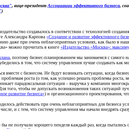
сква"
, вице-президент
Ассоциации эффективного бизнеса
, со
"
)
издательство создавалось в соответствии с технологией создани
ге Александра Карпова
«Создание и развитие эффективного биз
нию даже при очень неблагоприятных условиях, как было в наше
ва» можно прочитать в книге
«Издательство «Москва»: максим
плана
, поэтому бизнес-планированием мы занимаемся с самого на
едились в том, что систему управления лучше создавать как мо
ся вместе с бизнесом. Не будут возникать ситуации, когда бизне
к проблемам роста (о том, как успешно решать проблемы роста, 
озникает парадоксальная ситуация – выручка у компании многокр
Для того, чтобы не допускать возникновения таких ситуаций лу
ное развитие бизнеса»
) и организационного проектирования, что
илось действовать при очень неблагоприятных для бизнеса усло
числе, и с тем, что систему управления мы начали внедрять сра
сли бы не получали хорошего пенделя каждый раз, когда пытались