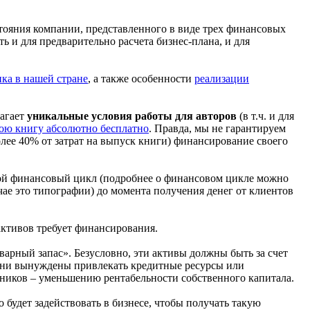
стояния компании, представленного в виде трех финансовых
ь и для предварительно расчета бизнес-плана, и для
ка в нашей стране
, а также особенности
реализации
лагает
уникальные условия работы для авторов
(в т.ч. и для
вою книгу абсолютно бесплатно
. Правда, мы не гарантируем
олее 40% от затрат на выпуск книги) финансирование своего
ьшой финансовый цикл (подробнее о финансовом цикле можно
чае это типографии) до момента получения денег от клиентов
 активов требует финансирования.
варный запас». Безусловно, эти активы должны быть за счет
 они вынуждены привлекать кредитные ресурсы или
нников – уменьшению рентабельности собственного капитала.
о будет задействовать в бизнесе, чтобы получать такую