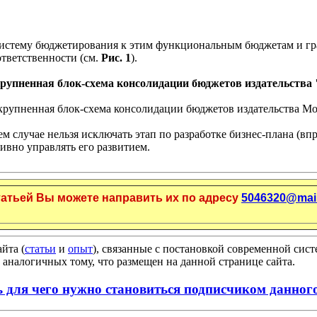
систему бюджетирования к этим функциональным бюджетам и гр
тветственности (см.
Рис. 1
).
Укрупненная блок-схема консолидации бюджетов издательства
оем случае нельзя исключать этап по разработке бизнес-плана (в
ивно управлять его развитием.
татьей Вы можете направить их по адресу
5046320@mail
йта (
статьи
и
опыт
), связанные с постановкой современной си
 аналогичных тому, что размещен на данной странице сайта.
ь для чего нужно становиться подписчиком данного