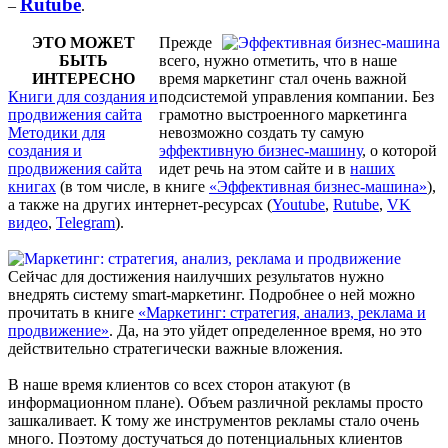
Rutube
–
.
ЭТО МОЖЕТ
Прежде
БЫТЬ
всего, нужно отметить, что в наше
ИНТЕРЕСНО
время маркетинг стал очень важной
Книги для создания и
подсистемой управления компании. Без
продвижения сайта
грамотно выстроенного маркетинга
Методики для
невозможно создать ту самую
создания и
эффективную бизнес-машину
, о которой
продвижения сайта
идет речь на этом сайте и в
наших
книгах
(в том числе, в книге
«Эффективная бизнес-машина»
),
а также на других интернет-ресурсах (
Youtube
,
Rutube
,
VK
видео
,
Telegram
).
Сейчас для достижения наилучших результатов нужно
внедрять систему smart-маркетинг. Подробнее о ней можно
прочитать в книге
«Маркетинг: стратегия, анализ, реклама и
продвижение»
. Да, на это уйдет определенное время, но это
действительно стратегически важные вложения.
В наше время клиентов со всех сторон атакуют (в
информационном плане). Объем различной рекламы просто
зашкаливает. К тому же инструментов рекламы стало очень
много. Поэтому достучаться до потенциальных клиентов