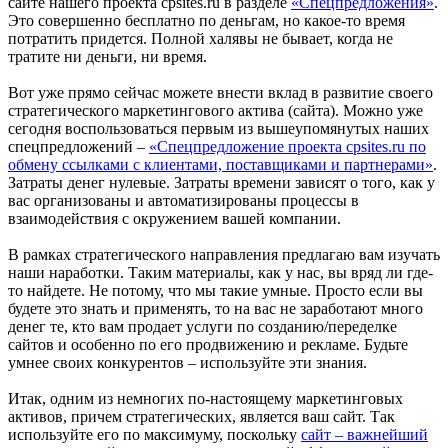
сайте нашего проекта cpsites.ru в разделе
«Спецпредложения»
.
Это совершенно бесплатно по деньгам, но какое-то время
потратить придется. Полной халявы не бывает, когда не
тратите ни деньги, ни время.
Вот уже прямо сейчас можете внести вклад в развитие своего
стратегического маркетингового актива (сайта). Можно уже
сегодня воспользоваться первым из вышеупомянутых наших
спецпредложений –
«Спецпредложение проекта cpsites.ru по
обмену ссылками с клиентами, поставщиками и партнерами»
.
Затраты денег нулевые. Затраты времени зависят о того, как у
вас организованы и автоматизированы процессы в
взаимодействия с окружением вашей компании.
В рамках стратегического направления предлагаю вам изучать
наши наработки. Таким материалы, как у нас, вы вряд ли где-
то найдете. Не потому, что мы такие умные. Просто если вы
будете это знать и применять, то на вас не заработают много
денег те, кто вам продает услуги по созданию/переделке
сайтов и особенно по его продвижению и рекламе. Будьте
умнее своих конкурентов – используйте эти знания.
Итак, одним из немногих по-настоящему маркетинговых
активов, причем стратегических, является ваш сайт. Так
используйте его по максимуму, поскольку
сайт – важнейший