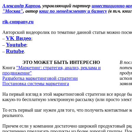
Александр Карпов
, управляющий партнер
инвестиционно-ко
"Москва"
, автор
книг по менеджменту и бизнесу
(в т.ч. кни
rik-company.ru
Авторский видеоролик по тематике данной статьи можно посмо
VK Видео
–
;
Youtube
–
;
Rutube
–
.
ЭТО МОЖЕТ БЫТЬ ИНТЕРЕСНО
В пос
Книга
"Маркетинг: стратегия, анализ, реклама и
потен
продвижение"
проду
Разработка маркетинговой стратегии
испол
Постановка системы маркетинга
заявл
На первый взгляд в этой маркетинговой стратегии все вроде б
какую-то бесплатную электронную рассылку (или просто электр
То есть первый шаг нужен для того, что получить контактные
реального.
Причем если у компании достаточно широкий продуктовый ряд,
постепенно предлагать продукты из более дорогой группы. Пон