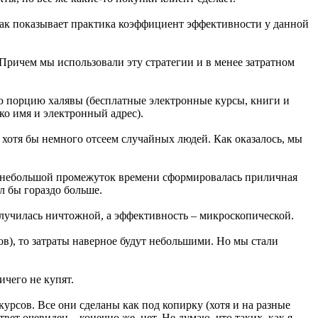
 как показывает практика коэффициент эффективности у данной
Причем мы использовали эту стратегии и в менее затратном
ою порцию халявы (бесплатные электронные курсы, книги и
ко имя и электронный адрес).
 хотя бы немного отсеем случайных людей. Как оказалось, мы
 за небольшой промежуток времени сформировалась приличная
ыл бы гораздо больше.
получилась ничтожной, а эффективность – микроскопической.
ов), то затраты наверное будут небольшими. Но мы стали
чего не купят.
курсов. Все они сделаны как под копирку (хотя и на разные
твет очевиден – конечно же, нет. Не думаю, что таких, как я,