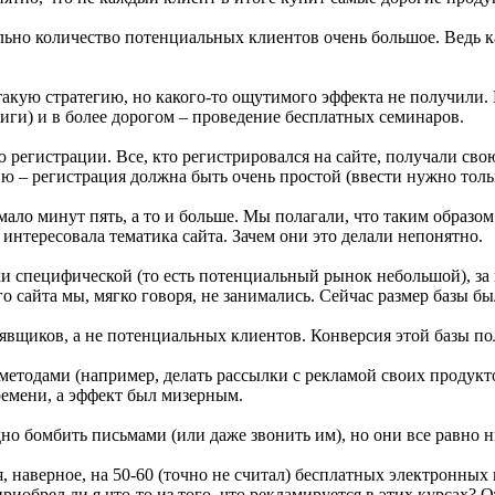
чально количество потенциальных клиентов очень большое. Ведь
акую стратегию, но какого-то ощутимого эффекта не получили. 
иги) и в более дорогом – проведение бесплатных семинаров.
 регистрации. Все, кто регистрировался на сайте, получали св
ю – регистрация должна быть очень простой (ввести нужно толь
ало минут пять, а то и больше. Мы полагали, что таким образом
 интересовала тематика сайта. Зачем они это делали непонятно.
-таки специфической (то есть потенциальный рынок небольшой),
го сайта мы, мягко говоря, не занимались. Сейчас размер базы б
 халявщиков, а не потенциальных клиентов. Конверсия этой базы 
 методами (например, делать рассылки с рекламой своих продукт
емени, а эффект был мизерным.
о бомбить письмами (или даже звонить им), но они все равно ни
, наверное, на 50-60 (точно не считал) бесплатных электронных 
приобрел ли я что-то из того, что рекламируется в этих курсах? О