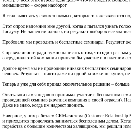
меньшинство – скорее наоборот.
Я стал выяснять у своих знакомых, которые так же являются п
Этот опрос напомнил мне другой, когда я пытался узнать голос
Госдуму. Не нашел ни одного, но результат выборов все мы зна
Пробовали мы проводить и бесплатные семинары. Результат (ко
Справедливости ради нужно написать о том, что один раз нам 
сотрудники этой компании приняли бы участие и в платном се
Долгое время мы не проводили никаких бесплатных семинаров.
человек. Результат – никто даже ни одной книжки не купил, не
Теперь я уже для себя принял окончательное решение – больше
Опять-таки сам я недавно принимал участие в бесплатном семи
проводившей семинар (крупная компания в своей отрасли). Наша
Даже не знаю, когда им надоест звонить.
Наверное, у них работаем CRM-система (Customer Relationship
и приходится продолжать заниматься бесполезным делом. Кста
поработав с большим количеством халявщиков, мы решили изме