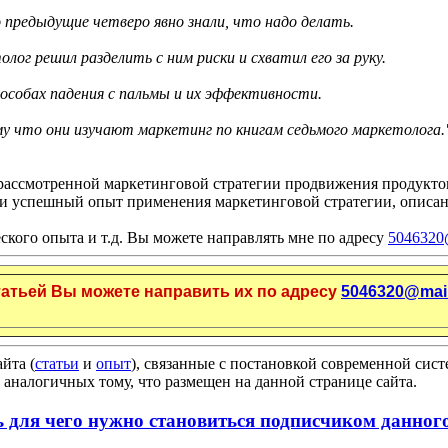
предыдущие четверо явно знали, что надо делать.
г решил разделить с ним риски и схватил его за руку.
пособах падения с пальмы и их эффективности.
у что они изучают маркетинг по книгам седьмого маркетолога.
 рассмотренной маркетинговой стратегии продвижения продуктов
ть и успешный опыт применения маркетинговой стратегии, описан
ского опыта и т.д. Вы можете направлять мне по адресу
5046320
татьей Вы можете направить их по адресу
5046320@mail
йта (
статьи
и
опыт
), связанные с постановкой современной си
 аналогичных тому, что размещен на данной странице сайта.
ь для чего нужно становиться подписчиком данного