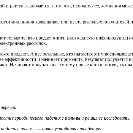
 стратеги заключается в том, что, используя ее, компания може
десяти миллионов халявщиков или из ста реальных покупателей, т
ют только те, кто продает книги (или какие-то инфопродукты) 
 электронных рассылок.
о-то продают. А все остальные, кто пытается этим воспользоват
в ее эффективности и начинает применять. Результат получается 
лают. Начинают покупать на эту тему новые книги, посещать платн
 первый.
сть периодического падения с пальмы и решил ее исследовать.
 падать с пальмы — новая устойчивая тенденция.