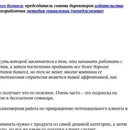
го бизнеса
, председатель совета директоров
издательства
 разработчик
методик управления (менеджмента)
 суть которой заключается в том, что начинать работать с
ия, а затем постепенно продавать все более дорогие
типов бизнеса, но тем не менее многие компании ее
аркетинговая стратегия является такой эффективной, как
получает что-то полезное. Очень часто – это подписка на
тие в бесплатном семинаре.
 планомерная работа по превращению потенциального клиента в
чинать нужно с продукта из самой дешевой категории, а затем
ты, но все же какие-то покупки клиент сделает.