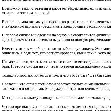
Возможно, такая стратегия и работает эффективно, если изна
стратегии очень маленький.
В нашей компании мы уже несколько раз пытались применить т
электронном варианте (бесплатные электронные рассылки и кн
В первом случае мы сделали на одном из своих сайтов функцию
т.д.). Причем мы сознательно нарушили основную рекомендаци
Вместо этого нужно было заполнить большую анкету. Это заним
ошиблись. Среди тех, кто регистрировался, были такие, кого не
Несмотря на то, что тематика этого сайта является довольно
база. И это не смотря на то, что в то время продвижением наше
Только вопрос заключается в том, а что это за база? Эта база
Согласен, что если с этой базой работать только он-лайновыми
заниматься и обзвонами. Менеджеры потратили очень много вр
Мы пришли к такому выводу – халявщиков можно сколько угодн
Честно признаюсь, за последние несколько лет я сам подписался
темы). У всех этих курсов одна цель – что-то продать. Вопрос: 