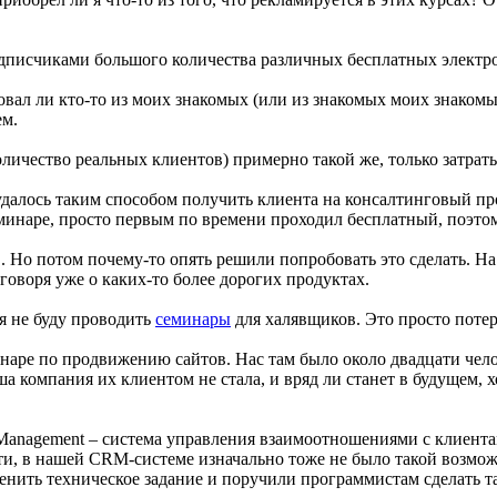
одписчиками большого количества различных бесплатных электро
овал ли кто-то из моих знакомых (или из знакомых моих знакомы
ем.
личество реальных клиентов) примерно такой же, только затрат
удалось таким способом получить клиента на консалтинговый про
минаре, просто первым по времени проходил бесплатный, поэтом
 Но потом почему-то опять решили попробовать это сделать. На
 говоря уже о каких-то более дорогих продуктах.
 я не буду проводить
семинары
для халявщиков. Это просто потер
наре по продвижению сайтов. Нас там было около двадцати челов
 компания их клиентом не стала, и вряд ли станет в будущем, хо
 Management – система управления взаимоотношениями с клиентам
ти, в нашей CRM-системе изначально тоже не было такой возмож
нить техническое задание и поручили программистам сделать т