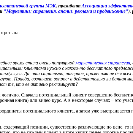
нсалтинговой группы МЭК
, президент
Ассоциации эффективно
ги
"Маркетинг: стратегия, анализ, реклама и продвижение"
),
треть на:
леднее время стала очень популярной
маркетинговая стратегия
,
циальными клиентами нужно с какого-то бесплатного предложен
кты/услуги. Да, эта стратегия, наверное, применима не для всех 
ьзуют. Правда, возникает вопрос: а действительно ли данная м
яют те, кто ее активно рекламирует?
ы логично. Сначала потенциальный клиент совершенно бесплатно 
онная книга) или видео-курс. А в некоторые случаях – это учас
 координаты потенциального клиента, а затем уже выстраивается
 содержащий позиции, существенно различающие по цене, то на
ятно, что не каждый клиент в итоге купит самые дорогие продук