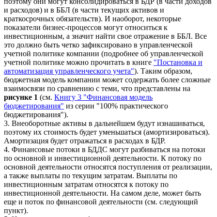
поэтому они могут консолидироваться в БДР (в части доходов
и расходов) и в ББЛ (в части текущих активов и
краткосрочных обязательств). И наоборот, некоторые
показатели бизнес-процессов могут относиться к
инвестиционным, а значит найти свое отражение в ББЛ. Все
это должно быть четко зафиксировано в управленческой
учетной политике компании (подробнее об управленческой
учетной политике можно прочитать в книге
"Постановка и
автоматизация управленческого учета"
). Таким образом,
бюджетная модель компании может содержать более сложные
взаимосвязи по сравнению с теми, что представлены на
рисунке 1
(см.
Книгу 3 "Финансовая модель
бюджетирования"
из серии "100% практического
бюджетирования").
3. Внеоборотные активы в дальнейшем будут изнашиваться,
поэтому их стоимость будет уменьшаться (амортизироваться).
Амортизация будет отражаться в расходах в БДР.
4. Финансовые потоки в БДДС могут разбиваться на потоки
по основной и инвестиционной деятельности. К потоку по
основной деятельности относятся поступления от реализации,
а также выплаты по текущим затратам. Выплаты по
инвестиционным затратам относятся к потоку по
инвестиционной деятельности. На самом деле, может быть
еще и поток по финансовой деятельности (см. следующий
пункт).