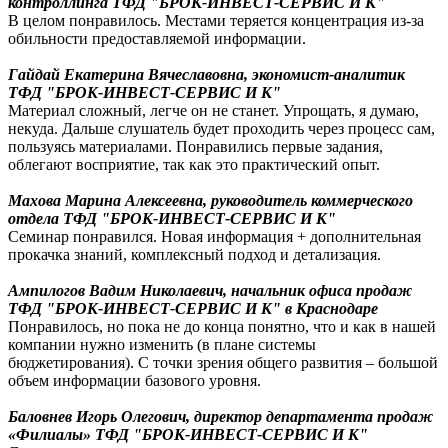
контроллинга ТФД "БРОК-ИНВЕСТ-СЕРВИС И К"
В целом понравилось. Местами теряется концентрация из-за
обильности предоставляемой информации.
Гайдай Екатерина Вячеславовна, экономист-аналитик
ТФД "БРОК-ИНВЕСТ-СЕРВИС И К"
Материал сложный, легче он не станет. Упрощать, я думаю,
некуда. Дальше слушатель будет проходить через процесс сам,
пользуясь материалами. Понравились первые задания,
облегают восприятие, так как это практический опыт.
Махова Марина Алексеевна, руководитель коммерческого
отдела ТФД "БРОК-ИНВЕСТ-СЕРВИС И К"
Семинар понравился. Новая информация + дополнительная
прокачка знаний, комплексный подход и детализация.
Ампилогов Вадим Николаевич, начальник офиса продаж
ТФД "БРОК-ИНВЕСТ-СЕРВИС И К" в Краснодаре
Понравилось, но пока не до конца понятно, что и как в нашей
компании нужно изменить (в плане системы
бюджетирования). С точки зрения общего развития – большой
объем информации базового уровня.
Баловнев Игорь Олегович, директор департамента продаж
«Филиалы» ТФД "БРОК-ИНВЕСТ-СЕРВИС И К"