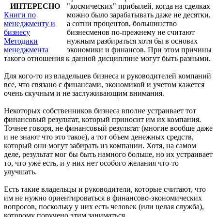
ИНТЕРЕСНО
"космических" прибылей, когда на сделках
Книги по
можно было зарабатывать даже не десятки,
менеджменту и
а сотни процентов, большинство
бизнесу
бизнесменов по-прежнему не считают
Методики
нужным разбираться хотя бы в основах
менеджмента
экономики и финансов. При этом причины
такого отношения к данной дисциплине могут быть разными.
Для кого-то из владельцев бизнеса и руководителей компаний
все, что связано с финансами, экономикой и учетом кажется
очень скучным и не заслуживающим внимания.
Некоторых собственников бизнеса вполне устраивает тот
финансовый результат, который приносит им их компания.
Точнее говоря, не финансовый результат (многие вообще даже
и не знают что это такое), а тот объем денежных средств,
который они могут забирать из компании. Хотя, на самом
деле, результат мог бы быть намного больше, но их устраивает
то, что уже есть, и у них нет особого желания что-то
улучшать.
Есть такие владельцы и руководители, которые считают, что
им не нужно ориентироваться в финансово-экономических
вопросов, поскольку у них есть человек (или целая служба),
которому поручено этим заниматься.