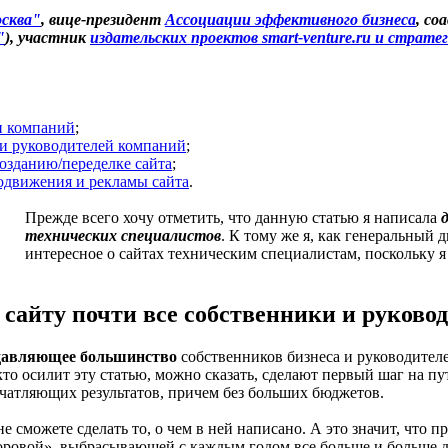
сква"
, вице-президент
Ассоциации эффективного бизнеса
, со
"
), участник
издательских проектов smart-venture.ru и страте
ли компаний
;
 и руководителей компаний
;
созданию/переделке сайта
;
родвижения и рекламы сайта
.
Прежде всего хочу отметить, что данную статью я написала
технических специалистов
. К тому же я, как генеральный 
интересное о сайтах техническим специалистам, поскольку я
 сайту почти все собственники и руков
давляющее большинство
собственников бизнеса и руководителей
, кто осилит эту статью, можно сказать, сделают первый шаг на 
ечатляющих результатов, причем без больших бюджетов.
 не сможете сделать то, о чем в ней написано. А это значит, что
оровой», выбрасывающей с каждым годом все больше и больше де