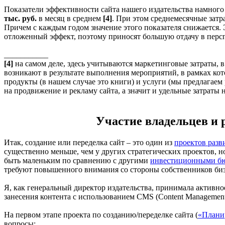
Показатели эффективности сайта нашего издательства намног
тыс. руб.
в месяц в среднем
[4]
. При этом среднемесячные затр
Причем с каждым годом значение этого показателя снижается. Э
отложенный эффект, поэтому приносят большую отдачу в перс
___________
[4]
на самом деле, здесь учитываются маркетинговые затраты, 
возникают в результате выполнения мероприятий, в рамках кото
продукты (в нашем случае это книги) и услуги (мы предлагае
на продвижение и рекламу сайта, а значит и удельные затраты 
Участие владельцев и 
Итак, создание или переделка сайт – это один из
проектов разв
существенно меньше, чем у других стратегических проектов, но
быть маленьким по сравнению с другими
инвестиционными б
требуют повышенного внимания со стороны собственников биз
Я, как генеральный директор издательства, принимала активно
занесения контента с использованием CMS (Content Management
На первом этапе проекта по созданию/переделке сайта (
«Планир
вопросы: