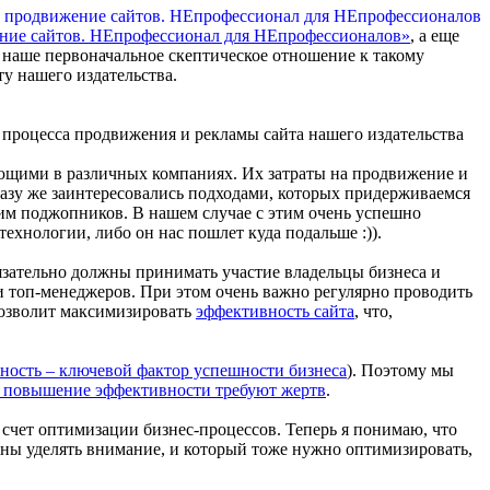
ние сайтов. НЕпрофессионал для НЕпрофессионалов»
, а еще
а наше первоначальное скептическое отношение к такому
у нашего издательства.
е процесса продвижения и рекламы сайта нашего издательства
тающими в различных компаниях. Их затраты на продвижение и
сразу же заинтересовались подходами, которых придерживаемся
 им поджопников. В нашем случае с этим очень успешно
технологии, либо он нас пошлет куда подальше :)).
бязательно должны принимать участие владельцы бизнеса и
и топ-менеджеров. При этом очень важно регулярно проводить
позволит максимизировать
эффективность сайта
, что,
ность – ключевой фактор успешности бизнеса
). Поэтому мы
 повышение эффективности требуют жертв
.
счет оптимизации бизнес-процессов. Теперь я понимаю, что
ны уделять внимание, и который тоже нужно оптимизировать,