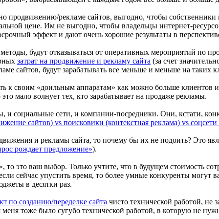
енно продвижению/рекламе сайтов, выгодно, чтобы собственники
альной цене. Им не выгодно, чтобы владельцы интернет-ресурсо
срочный эффект и дают очень хорошие результаты в перспектив
методы, будут отказываться от оперативных мероприятий по пр
арных
затрат на продвижение и рекламу сайта
(за счет значитель
ме сайтов, будут зарабатывать все меньше и меньше на таких кл
ть к своим «доильным аппаратам» как можно больше клиентов и 
о это мало волнует тех, кто зарабатывает на продаже рекламы.
, и социальные сети, и компании-посредники. Они, кстати, кон
ижение сайтов) vs поисковики (контекстная реклама) vs соцсет
движения и рекламы сайта, то почему бы их не подоить? Это яв
прос рождает предложение»
).
 то это ваш выбор. Только учтите, что в будущем стоимость со
если сейчас упустить время, то более умные конкуренты могут ва
юджеты в десятки раз.
кт по созданию/переделке сайта
чисто технической работой, не 
 меня тоже было сугубо технической работой, в которую не нуж