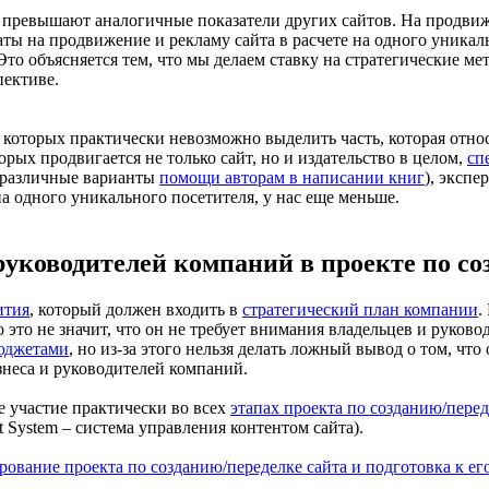
о превышают аналогичные показатели других сайтов. На продви
аты на продвижение и рекламу сайта в расчете на одного уника
то объясняется тем, что мы делаем ставку на стратегические ме
пективе.
в которых практически невозможно выделить часть, которая отно
рых продвигается не только сайт, но и издательство в целом,
сп
м различные варианты
помощи авторам в написании книг
), экспе
на одного уникального посетителя, у нас еще меньше.
руководителей компаний в проекте по со
ития
, который должен входить в
стратегический план компании
.
 это не значит, что он не требует внимания владельцев и руково
юджетами
, но из-за этого нельзя делать ложный вывод о том, чт
неса и руководителей компаний.
е участие практически во всех
этапах проекта по созданию/перед
 System – система управления контентом сайта).
ование проекта по созданию/переделке сайта и подготовка к ег