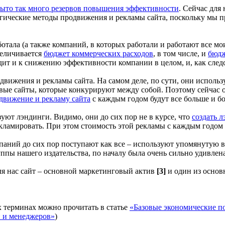
крыто так много резервов повышения эффективности
. Сейчас для
егические методы продвижения и рекламы сайта, поскольку мы
ботала (а также компаний, в которых работали и работают все м
величивается
бюджет коммерческих расходов
, в том числе, и
бюдж
одит и к снижению эффективности компании в целом, и, как след
вижения и рекламы сайта. На самом деле, по сути, они использ
новые сайты, которые конкурируют между собой. Поэтому сейча
одвижение и рекламу сайта
с каждым годом будут все больше и бо
уют лэндинги. Видимо, они до сих пор не в курсе, что
создать л
кламировать. При этом стоимость этой рекламы с каждым годом 
мпаний до сих пор поступают как все – используют упомянутую
руппы нашего издательства, по началу была очень сильно удивл
ля нас сайт – основной маркетинговый актив
[3]
и один из основ
х терминах можно прочитать в статье
«Базовые экономические п
й и менеджеров»
)