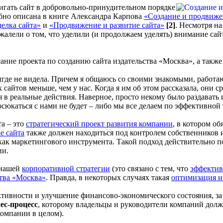
игать сайт в добровольно-принудительном порядке
обно описана в книге Александра Карпова
«Создание и продвиже
елка сайта»
и
«Продвижение и развитие сайта»
[2]
. Несмотря н
алели о том, что уделили (и продолжаем уделять) внимание сайт
сание проекта по созданию сайта издательства «Москва», а такж
 нигде не видела. Причем я общаюсь со своими знакомыми, рабо
сайтов меньше, чем у нас. Когда я им об этом рассказала, они 
 в реальные действия. Наверное, просто некому было раздавать
юсюкаться с нами не будет – либо мы все делаем по эффективной 
та – это
стратегический проект развития компании
, в котором о
е сайта
также должен находиться под контролем собственников 
 как маркетингового инструмента. Такой подход действительно 
ии.
 нашей
корпоративной стратегии
(это связано с тем, что
эффектив
ства «Москва»
. Правда, в некоторых случаях такая
оптимизация и
ивности и улучшение финансово-экономического состояния, за 
ес-процесс
, которому владельцы и руководители компаний долж
компании в целом).