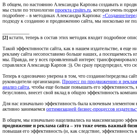
В общем, по настоянию Александра Карпова создавать и продв
мы стали по технологии
проекта cpsites.ru
, которая очень подр
подробнее – в методиках Александра Карпова:
«Создание/перед
подходу к созданию и продвижению сайта, мы нисколько не пож
___________
[2]
кстати, теперь в состав этих методик входит подробное опи
Такой эффективности сайта, как в нашем издательстве, я еще
рекламу сайта несопоставимо больше наших, а посещаемость их 
мы. Правда, не у всех проявленный интерес трансформировался
справлялся Александр Карпов :)). Он сразу предупредил, что с
Теперь я однозначно уверена в том, что создание/переделка сай
руководители организации.
Процесс по продвижению и реклам
анализ сайта
, чтобы еще больше повышать его эффективность,
безусловно, внесет свой вклад в общую эффективность компан
Для нас изначально эффективность была ключевым элементом
активно занимаемся
оптимизацией бизнес-процессов издатель
В общем, мы изначально нацеливались на максимизацию эффект
продвижение и реклама сайта – это тоже очень важный бизн
повышая его эффективность (и, как следствие, эффективность 