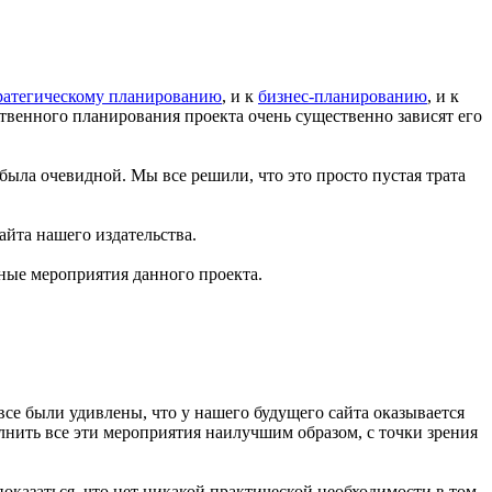
ратегическому планированию
, и к
бизнес-планированию
, и к
ественного планирования проекта очень существенно зависят его
 была очевидной. Мы все решили, что это просто пустая трата
айта нашего издательства.
жные мероприятия данного проекта.
все были удивлены, что у нашего будущего сайта оказывается
лнить все эти мероприятия наилучшим образом, с точки зрения
оказаться, что нет никакой практической необходимости в том,