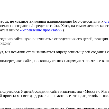
оворя, не уделяют внимания планированию (это относится и к
ст
роекта по созданию/переделке сайта. Хотя, на самом деле от кач
ать в книге
«Управление проектами»
).
озданию сайта нужно начинать с определения его целей, реакция
ундой?
ул, мы все-таки стали заниматься определением целей создания с
ию/переделки сайта, поскольку от них напрямую зависят все ва
е получилось
6 целей
создания сайта издательства «Москва». Мы 
 проекта мы всегда держали в памяти все эти цели, чтобы выпо
ходить к проработке концепции сайта. Опять же многим может п