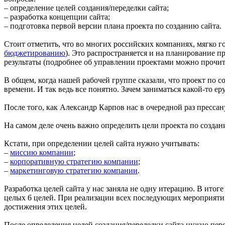
– определение целей создания/переделки сайта;
– разработка концепции сайта;
– подготовка первой версии плана проекта по созданию сайта.
Стоит отметить, что во многих российских компаниях, мягко г
бюджетированию
). Это распространяется и на планирование п
результаты (подробнее об управлении проектами можно прочит
В общем, когда нашей рабочей группе сказали, что проект по с
времени. И так ведь все понятно. Зачем заниматься какой-то ер
После того, как Александр Карпов нас в очередной раз прессан
На самом деле очень важно определить цели проекта по создан
Кстати, при определении целей сайта нужно учитывать:
–
миссию компании
;
–
корпоративную стратегию компании
;
–
маркетинговую стратегию компании
.
Разработка целей сайта у нас заняла не одну итерацию. В итог
целых 6 целей. При реализации всех последующих мероприятий
достижения этих целей.
После определения целей создания/переделки сайта нужно пере