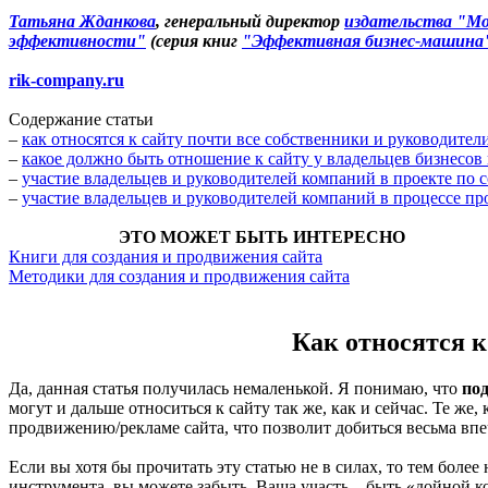
Татьяна Жданкова
, генеральный директор
издательства "Мо
эффективности"
(серия книг
"Эффективная бизнес-машина
rik-company.ru
Содержание статьи
–
как относятся к сайту почти все собственники и руководите
–
какое должно быть отношение к сайту у владельцев бизнесов
–
участие владельцев и руководителей компаний в проекте по 
–
участие владельцев и руководителей компаний в процессе п
ЭТО МОЖЕТ БЫТЬ ИНТЕРЕСНО
Книги для создания и продвижения сайта
Методики для создания и продвижения сайта
Как относятся к
Да, данная статья получилась немаленькой. Я понимаю, что
по
могут и дальше относиться к сайту так же, как и сейчас. Те же
продвижению/рекламе сайта, что позволит добиться весьма вп
Если вы хотя бы прочитать эту статью не в силах, то тем более
инструмента, вы можете забыть. Ваша участь – быть «дойной к