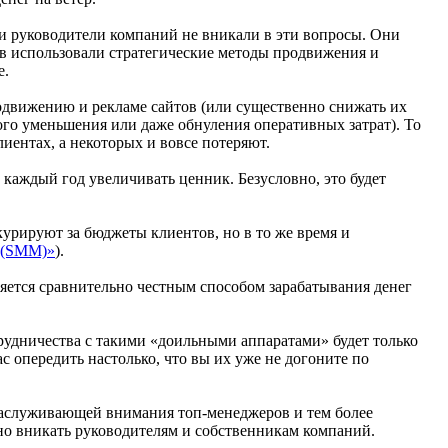
 и руководители компаний не вникали в эти вопросы. Они
в использовали стратегические методы продвижения и
е.
одвижению и рекламе сайтов (или существенно снижать их
ного уменьшения или даже обнуления оперативных затрат). То
иентах, а некоторых и вовсе потеряют.
каждый год увеличивать ценник. Безусловно, это будет
курируют за бюджеты клиентов, но в то же время и
и (SMM)»
).
ляется сравнительно честным способом зарабатывания денег
трудничества с такими «доильными аппаратами» будет только
с опередить настолько, что вы их уже не догоните по
заслуживающей внимания топ-менеджеров и тем более
но вникать руководителям и собственникам компаний.