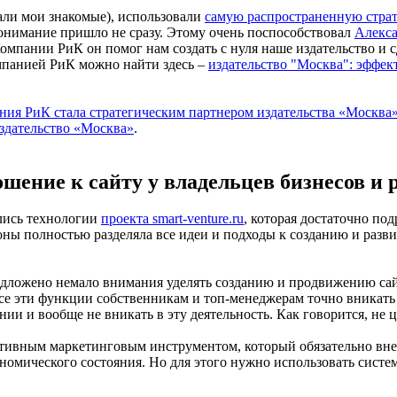
тали мои знакомые), использовали
самую распространенную страт
понимание пришло не сразу. Этому очень поспособствовал
Алекс
Компании РиК он помог нам создать с нуля наше издательство и с
мпанией РиК можно найти здесь –
издательство "Москва": эффек
ния РиК стала стратегическим партнером издательства «Москва
издательство «Москва»
.
шение к сайту у владельцев бизнесов и
лись технологии
проекта smart-venture.ru
, которая достаточно по
роны полностью разделяла все идеи и подходы к созданию и разв
дложено немало внимания уделять созданию и продвижению сайта
все эти функции собственникам и топ-менеджерам точно вникать
 и вообще не вникать в эту деятельность. Как говорится, не цар
ктивным маркетинговым инструментом, который обязательно внес
омического состояния. Но для этого нужно использовать системн