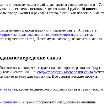
жение и рекламу нашего сайта мы тратим смешные деньги –
7.4
льного посетителя составляют всего лишь
1 рубль 10 копеек
.
тоды продвижения и рекламы сайта, а они, как известно, имеют
сится именно к продвижению и рекламе сайта. Эти затраты
ецпроекты издательства
,
спецпредложения издательства
,
рты издательства и т.д. Поэтому на самом деле затраты именно
зданию/переделке сайта
 Вполне возможно, что затраты на этот проект развития будут
дителей компаний. Т.е.
бюджет создания/переделки сайта
может
о он менее значим для компании. Все стратегические проекты
елке сайта
, кроме технического создания сайта и технического
о реализации»
) нужно проработать следующие важнейшие