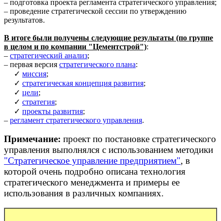
– подготовка проекта регламента стратегического управления;
– проведение стратегической сессии по утверждению
результатов.
В итоге были получены следующие результаты (по группе
в целом и по компании "Цементстрой")
:
–
стратегический анализ
;
– первая версия
стратегического плана
:
✓
миссия
;
✓
стратегическая концепция развития
;
✓
цели
;
✓
стратегия
;
✓
проекты развития
;
–
регламент стратегического управления
.
Примечание:
проект по постановке стратегического
управления выполнялся с использованием методики
"Стратегическое управление предприятием"
, в
которой очень подробно описана технология
стратегического менеджмента и примеры ее
использования в различных компаниях.